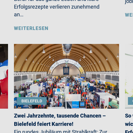
job
Erfolgsrezepte verlieren zunehmend
an…
WE
WEITERLESEN
BIELEFELD
Zwei Jahrzehnte, tausende Chancen –
So 
Bielefeld feiert Karriere!
wic
Ein rundes Jubiläum mit Strahlkraft: Zur
Erf