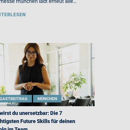
messe münchen lädt erneut alle…
ITERLESEN
GASTBEITRAG
MÜNCHEN
wirst du unersetzbar: Die 7
htigsten Future Skills für deinen
olg im Team