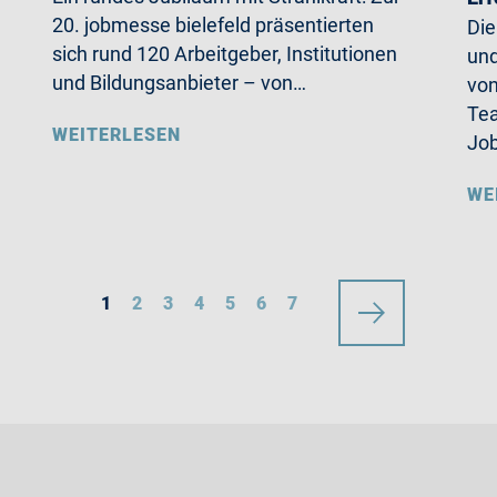
20. jobmesse bielefeld präsentierten
Die
sich rund 120 Arbeitgeber, Institutionen
und
und Bildungsanbieter – von…
von
Tea
WEITERLESEN
Jo
WE
1
2
3
4
5
6
7