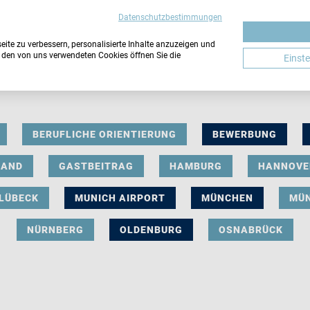
Datenschutzbestimmungen
ite zu verbessern, personalisierte Inhalte anzuzeigen und
u den von uns verwendeten Cookies öffnen Sie die
Einst
BERUFLICHE ORIENTIERUNG
BEWERBUNG
LAND
GASTBEITRAG
HAMBURG
HANNOVE
LÜBECK
MUNICH AIRPORT
MÜNCHEN
MÜ
NÜRNBERG
OLDENBURG
OSNABRÜCK