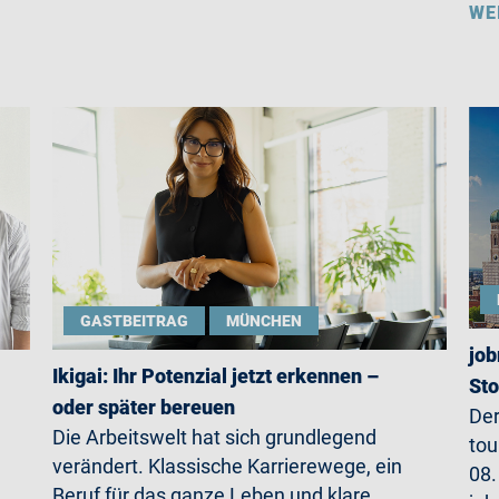
WE
GASTBEITRAG
MÜNCHEN
job
Ikigai: Ihr Potenzial jetzt erkennen –
St
oder später bereuen
Der
Die Arbeitswelt hat sich grundlegend
tou
verändert. Klassische Karrierewege, ein
08.
Beruf für das ganze Leben und klare