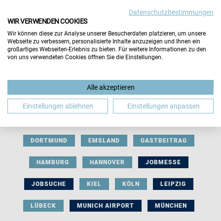
Datenschutzbestimmungen
WIR VERWENDEN COOKIES
Wir können diese zur Analyse unserer Besucherdaten platzieren, um unsere
Webseite zu verbessern, personalisierte Inhalte anzuzeigen und Ihnen ein
großartiges Webseiten-Erlebnis zu bieten. Für weitere Informationen zu den
von uns verwendeten Cookies öffnen Sie die Einstellungen.
AUSSTELLERBEITRAG
BERLIN
Alle akzeptieren
BERUFLICHE ORIENTIERUNG
BEWERBUNG
Einstellungen ablehnen
Einstellungen anpassen
BIELEFELD
BRAUNSCHWEIG
BREMEN
DORTMUND
EMSLAND
GASTBEITRAG
HAMBURG
HANNOVER
JOBMESSE
JOBSUCHE
KIEL
KÖLN
LEIPZIG
LÜBECK
MUNICH AIRPORT
MÜNCHEN