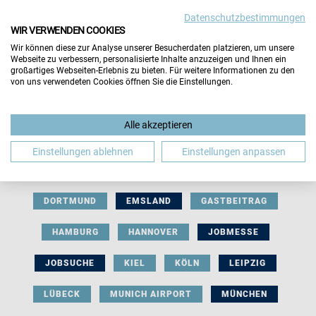
Datenschutzbestimmungen
WIR VERWENDEN COOKIES
Wir können diese zur Analyse unserer Besucherdaten platzieren, um unsere
Webseite zu verbessern, personalisierte Inhalte anzuzeigen und Ihnen ein
großartiges Webseiten-Erlebnis zu bieten. Für weitere Informationen zu den
von uns verwendeten Cookies öffnen Sie die Einstellungen.
AUSSTELLERBEITRAG
BERLIN
Alle akzeptieren
BERUFLICHE ORIENTIERUNG
BEWERBUNG
Einstellungen ablehnen
Einstellungen anpassen
BIELEFELD
BRAUNSCHWEIG
BREMEN
DORTMUND
EMSLAND
GASTBEITRAG
HAMBURG
HANNOVER
JOBMESSE
JOBSUCHE
KIEL
KÖLN
LEIPZIG
LÜBECK
MUNICH AIRPORT
MÜNCHEN