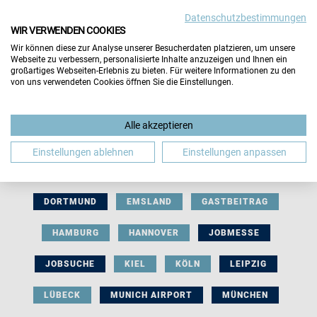
Datenschutzbestimmungen
WIR VERWENDEN COOKIES
Wir können diese zur Analyse unserer Besucherdaten platzieren, um unsere
Webseite zu verbessern, personalisierte Inhalte anzuzeigen und Ihnen ein
großartiges Webseiten-Erlebnis zu bieten. Für weitere Informationen zu den
von uns verwendeten Cookies öffnen Sie die Einstellungen.
AUSSTELLERBEITRAG
BERLIN
Alle akzeptieren
BERUFLICHE ORIENTIERUNG
BEWERBUNG
Einstellungen ablehnen
Einstellungen anpassen
BIELEFELD
BRAUNSCHWEIG
BREMEN
DORTMUND
EMSLAND
GASTBEITRAG
HAMBURG
HANNOVER
JOBMESSE
JOBSUCHE
KIEL
KÖLN
LEIPZIG
LÜBECK
MUNICH AIRPORT
MÜNCHEN