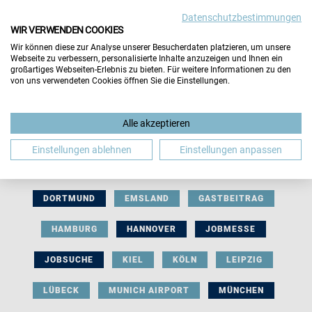
Datenschutzbestimmungen
WIR VERWENDEN COOKIES
Wir können diese zur Analyse unserer Besucherdaten platzieren, um unsere
Webseite zu verbessern, personalisierte Inhalte anzuzeigen und Ihnen ein
großartiges Webseiten-Erlebnis zu bieten. Für weitere Informationen zu den
von uns verwendeten Cookies öffnen Sie die Einstellungen.
AUSSTELLERBEITRAG
BERLIN
Alle akzeptieren
BERUFLICHE ORIENTIERUNG
BEWERBUNG
Einstellungen ablehnen
Einstellungen anpassen
BIELEFELD
BRAUNSCHWEIG
BREMEN
DORTMUND
EMSLAND
GASTBEITRAG
HAMBURG
HANNOVER
JOBMESSE
JOBSUCHE
KIEL
KÖLN
LEIPZIG
LÜBECK
MUNICH AIRPORT
MÜNCHEN