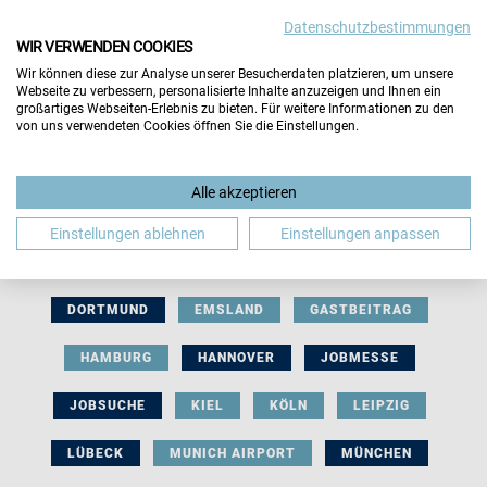
Datenschutzbestimmungen
WIR VERWENDEN COOKIES
Wir können diese zur Analyse unserer Besucherdaten platzieren, um unsere
Webseite zu verbessern, personalisierte Inhalte anzuzeigen und Ihnen ein
großartiges Webseiten-Erlebnis zu bieten. Für weitere Informationen zu den
von uns verwendeten Cookies öffnen Sie die Einstellungen.
AUSSTELLERBEITRAG
BERLIN
Alle akzeptieren
BERUFLICHE ORIENTIERUNG
BEWERBUNG
Einstellungen ablehnen
Einstellungen anpassen
BIELEFELD
BRAUNSCHWEIG
BREMEN
DORTMUND
EMSLAND
GASTBEITRAG
HAMBURG
HANNOVER
JOBMESSE
JOBSUCHE
KIEL
KÖLN
LEIPZIG
LÜBECK
MUNICH AIRPORT
MÜNCHEN