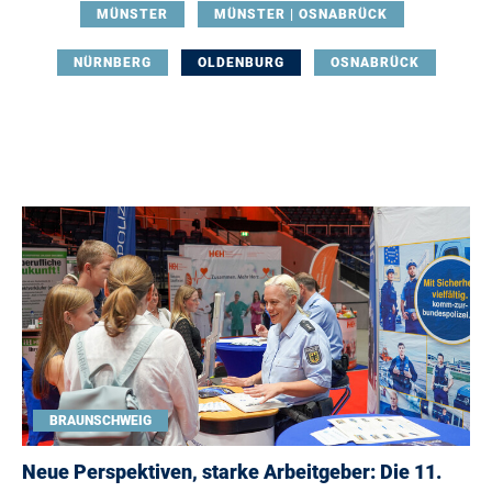
MÜNSTER
MÜNSTER | OSNABRÜCK
NÜRNBERG
OLDENBURG
OSNABRÜCK
BRAUNSCHWEIG
Neue Perspektiven, starke Arbeitgeber: Die 11.