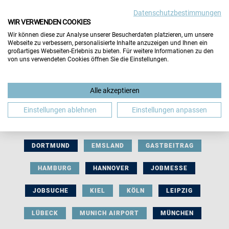
Datenschutzbestimmungen
WIR VERWENDEN COOKIES
Wir können diese zur Analyse unserer Besucherdaten platzieren, um unsere
Webseite zu verbessern, personalisierte Inhalte anzuzeigen und Ihnen ein
großartiges Webseiten-Erlebnis zu bieten. Für weitere Informationen zu den
von uns verwendeten Cookies öffnen Sie die Einstellungen.
AUSSTELLERBEITRAG
BERLIN
Alle akzeptieren
BERUFLICHE ORIENTIERUNG
BEWERBUNG
Einstellungen ablehnen
Einstellungen anpassen
BIELEFELD
BRAUNSCHWEIG
BREMEN
DORTMUND
EMSLAND
GASTBEITRAG
HAMBURG
HANNOVER
JOBMESSE
JOBSUCHE
KIEL
KÖLN
LEIPZIG
LÜBECK
MUNICH AIRPORT
MÜNCHEN