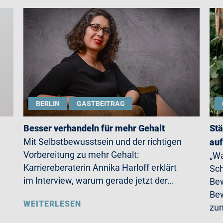
BERLIN
GASTBEITRAG
Besser verhandeln für mehr Gehalt
Stä
Mit Selbstbewusstsein und der richtigen
auf
Vorbereitung zu mehr Gehalt:
„Wa
Karriereberaterin Annika Harloff erklärt
Sch
im Interview, warum gerade jetzt der…
Bew
Bew
WEITERLESEN
zum