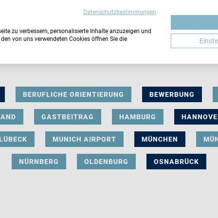
Datenschutzbestimmungen
ite zu verbessern, personalisierte Inhalte anzuzeigen und
u den von uns verwendeten Cookies öffnen Sie die
Einst
BERUFLICHE ORIENTIERUNG
BEWERBUNG
LAND
GASTBEITRAG
HAMBURG
HANNOVE
LÜBECK
MUNICH AIRPORT
MÜNCHEN
MÜ
NÜRNBERG
OLDENBURG
OSNABRÜCK