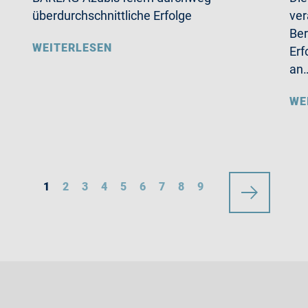
überdurchschnittliche Erfolge
ver
Ber
WEITERLESEN
Erf
an
WE
1
2
3
4
5
6
7
8
9