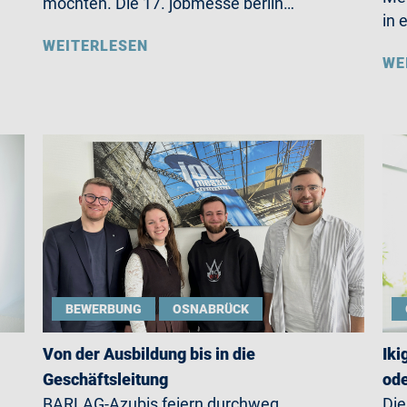
möchten. Die 17. jobmesse berlin…
in 
WEITERLESEN
WE
BEWERBUNG
OSNABRÜCK
Von der Ausbildung bis in die
Iki
Geschäftsleitung
ode
BARLAG-Azubis feiern durchweg
Die