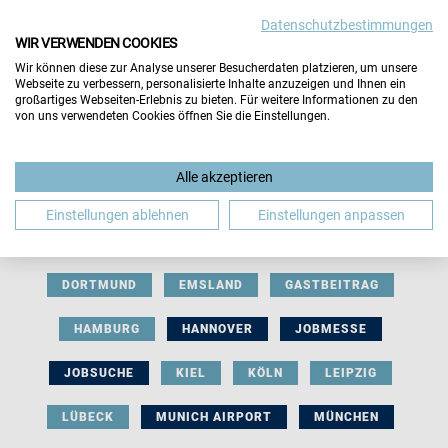
Datenschutzbestimmungen
WIR VERWENDEN COOKIES
Wir können diese zur Analyse unserer Besucherdaten platzieren, um unsere
Webseite zu verbessern, personalisierte Inhalte anzuzeigen und Ihnen ein
großartiges Webseiten-Erlebnis zu bieten. Für weitere Informationen zu den
von uns verwendeten Cookies öffnen Sie die Einstellungen.
AUSSTELLERBEITRAG
BERLIN
Alle akzeptieren
BERUFLICHE ORIENTIERUNG
BEWERBUNG
Einstellungen ablehnen
Einstellungen anpassen
BIELEFELD
BRAUNSCHWEIG
BREMEN
DORTMUND
EMSLAND
GASTBEITRAG
HAMBURG
HANNOVER
JOBMESSE
JOBSUCHE
KIEL
KÖLN
LEIPZIG
LÜBECK
MUNICH AIRPORT
MÜNCHEN