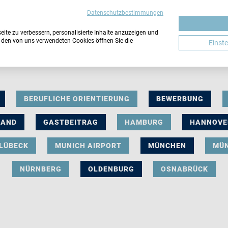
Datenschutzbestimmungen
ite zu verbessern, personalisierte Inhalte anzuzeigen und
u den von uns verwendeten Cookies öffnen Sie die
Einst
BERUFLICHE ORIENTIERUNG
BEWERBUNG
LAND
GASTBEITRAG
HAMBURG
HANNOVE
LÜBECK
MUNICH AIRPORT
MÜNCHEN
MÜ
NÜRNBERG
OLDENBURG
OSNABRÜCK