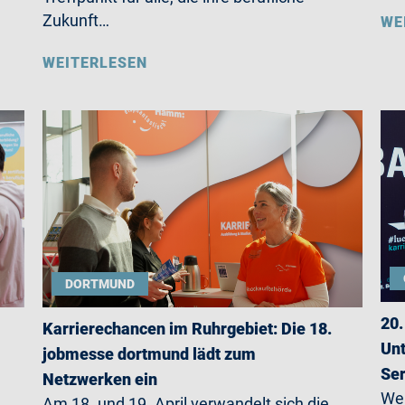
Zukunft…
WE
WEITERLESEN
DORTMUND
20.
Karrierechancen im Ruhrgebiet: Die 18.
Unt
jobmesse dortmund lädt zum
Ser
Netzwerken ein
Wer
Am 18. und 19. April verwandelt sich die