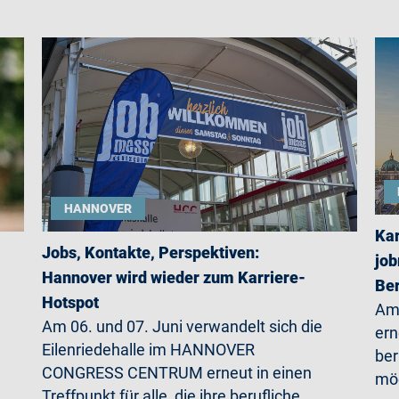
HANNOVER
Kar
Jobs, Kontakte, Perspektiven:
job
Hannover wird wieder zum Karriere-
Ber
Hotspot
Am 
Am 06. und 07. Juni verwandelt sich die
ern
Eilenriedehalle im HANNOVER
ber
CONGRESS CENTRUM erneut in einen
möc
Treffpunkt für alle, die ihre berufliche