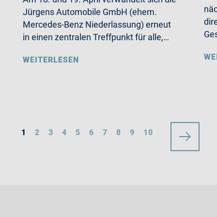
näc
Jürgens Automobile GmbH (ehem.
dir
Mercedes-Benz Niederlassung) erneut
Ges
in einen zentralen Treffpunkt für alle,…
WE
WEITERLESEN
1
2
3
4
5
6
7
8
9
10