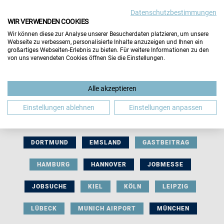
Datenschutzbestimmungen
WIR VERWENDEN COOKIES
Wir können diese zur Analyse unserer Besucherdaten platzieren, um unsere
Webseite zu verbessern, personalisierte Inhalte anzuzeigen und Ihnen ein
großartiges Webseiten-Erlebnis zu bieten. Für weitere Informationen zu den
von uns verwendeten Cookies öffnen Sie die Einstellungen.
AUSSTELLERBEITRAG
BERLIN
Alle akzeptieren
BERUFLICHE ORIENTIERUNG
BEWERBUNG
Einstellungen ablehnen
Einstellungen anpassen
BIELEFELD
BRAUNSCHWEIG
BREMEN
DORTMUND
EMSLAND
GASTBEITRAG
HAMBURG
HANNOVER
JOBMESSE
JOBSUCHE
KIEL
KÖLN
LEIPZIG
LÜBECK
MUNICH AIRPORT
MÜNCHEN