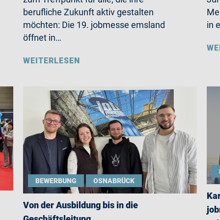
berufliche Zukunft aktiv gestalten
Mer
möchten: Die 19. jobmesse emsland
in 
öffnet in…
WE
WEITERLESEN
BEWERBUNG
OSNABRÜCK
Kar
Von der Ausbildung bis in die
job
Geschäftsleitung