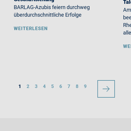
Ta
BARLAG-Azubis feiern durchweg
Am 
überdurchschnittliche Erfolge
be
Rhe
WEITERLESEN
all
WE
1
2
3
4
5
6
7
8
9