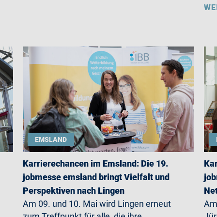
WE
EMSLAND
Karrierechancen im Emsland: Die 19.
Kar
jobmesse emsland bringt Vielfalt und
job
Perspektiven nach Lingen
Net
Am 09. und 10. Mai wird Lingen erneut
Am 
zum Treffpunkt für alle, die ihre
Jü