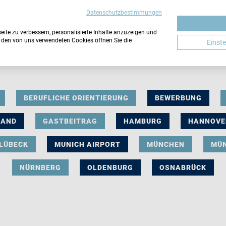
Datenschutzbestimmungen
ite zu verbessern, personalisierte Inhalte anzuzeigen und
u den von uns verwendeten Cookies öffnen Sie die
Einst
BERUFLICHE ORIENTIERUNG
BEWERBUNG
LAND
GASTBEITRAG
HAMBURG
HANNOVE
LÜBECK
MUNICH AIRPORT
MÜNCHEN
MÜ
NÜRNBERG
OLDENBURG
OSNABRÜCK