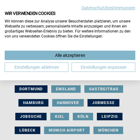
Datenschutzbestimmungen
WIR VERWENDEN COOKIES
Wir können diese zur Analyse unserer Besucherdaten platzieren, um unsere
Webseite zu verbessern, personalisierte Inhalte anzuzeigen und Ihnen ein
großartiges Webseiten-Erlebnis zu bieten. Für weitere Informationen zu den
von uns verwendeten Cookies öffnen Sie die Einstellungen.
AUSSTELLERBEITRAG
BERLIN
Alle akzeptieren
BERUFLICHE ORIENTIERUNG
BEWERBUNG
Einstellungen ablehnen
Einstellungen anpassen
BIELEFELD
BRAUNSCHWEIG
BREMEN
DORTMUND
EMSLAND
GASTBEITRAG
HAMBURG
HANNOVER
JOBMESSE
JOBSUCHE
KIEL
KÖLN
LEIPZIG
LÜBECK
MUNICH AIRPORT
MÜNCHEN