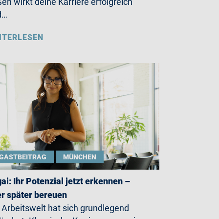
en wirkt deine Karriere erfolgreich
d…
ITERLESEN
GASTBEITRAG
MÜNCHEN
gai: Ihr Potenzial jetzt erkennen –
r später bereuen
 Arbeitswelt hat sich grundlegend