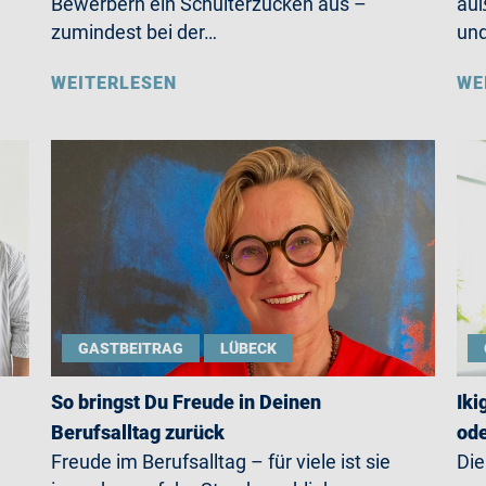
Bewerbern ein Schulterzucken aus –
auß
zumindest bei der…
un
WEITERLESEN
WE
GASTBEITRAG
LÜBECK
So bringst Du Freude in Deinen
Iki
Berufsalltag zurück
ode
Freude im Berufsalltag – für viele ist sie
Die