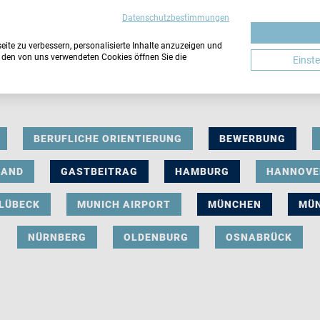
Datenschutzbestimmungen
ite zu verbessern, personalisierte Inhalte anzuzeigen und
u den von uns verwendeten Cookies öffnen Sie die
Einst
BERUFLICHE ORIENTIERUNG
BEWERBUNG
LAND
GASTBEITRAG
HAMBURG
HANNOVE
LÜBECK
MUNICH AIRPORT
MÜNCHEN
MÜ
NÜRNBERG
OLDENBURG
OSNABRÜCK