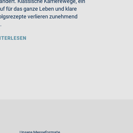
ändert. Klassische Karrierewege, ein
uf für das ganze Leben und klare
olgsrezepte verlieren zunehmend
…
ITERLESEN
Unsere Messeformate