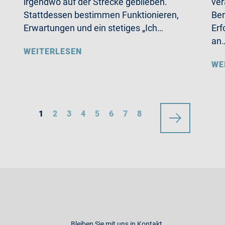
irgendwo auf der Strecke geblieben.
ver
Stattdessen bestimmen Funktionieren,
Ber
Erwartungen und ein stetiges „Ich…
Erf
an
WEITERLESEN
WE
1
2
3
4
5
6
7
8
Bleiben Sie mit uns in Kontakt