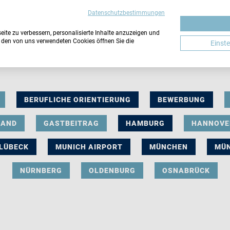
Datenschutzbestimmungen
ite zu verbessern, personalisierte Inhalte anzuzeigen und
u den von uns verwendeten Cookies öffnen Sie die
Einst
BERUFLICHE ORIENTIERUNG
BEWERBUNG
LAND
GASTBEITRAG
HAMBURG
HANNOVE
LÜBECK
MUNICH AIRPORT
MÜNCHEN
MÜ
NÜRNBERG
OLDENBURG
OSNABRÜCK