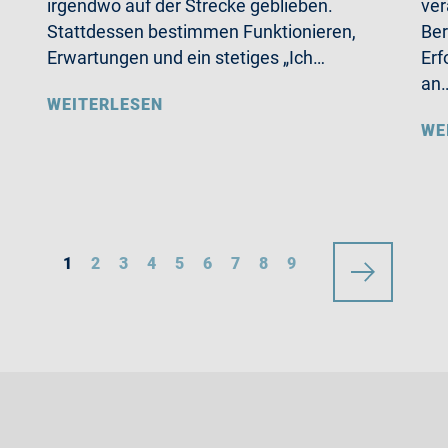
irgendwo auf der Strecke geblieben.
ver
Stattdessen bestimmen Funktionieren,
Ber
Erwartungen und ein stetiges „Ich…
Erf
an
WEITERLESEN
WE
1
2
3
4
5
6
7
8
9