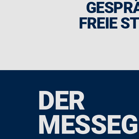
GESPRÄ
FREIE S
DER
MESSEG