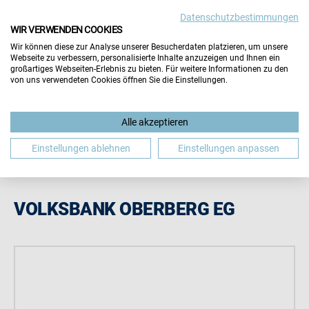
Datenschutzbestimmungen
Wichtiger Hinweis:
Die Inhalte dieser Seite werden vom
WIR VERWENDEN COOKIES
Aussteller selbst gepflegt. Für die Richtigkeit aller
Wir können diese zur Analyse unserer Besucherdaten platzieren, um unsere
Angaben übernimmt der Veranstalter keine Gewähr.
Webseite zu verbessern, personalisierte Inhalte anzuzeigen und Ihnen ein
Hinweis schließen
großartiges Webseiten-Erlebnis zu bieten. Für weitere Informationen zu den
von uns verwendeten Cookies öffnen Sie die Einstellungen.
Alle akzeptieren
Einstellungen ablehnen
Einstellungen anpassen
VOLKSBANK OBERBERG EG